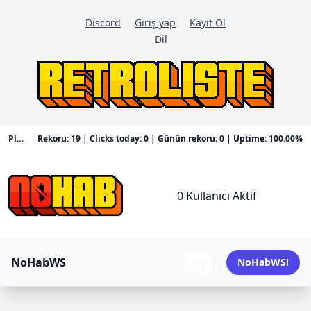
Discord
Giriş yap
Kayıt Ol
Dil
Placeholder
Rekoru: 19 | Clicks today: 0 | Günün rekoru: 0 | Uptime: 100.00%
0 Kullanıcı Aktif
NoHabWS
NoHabWS
!